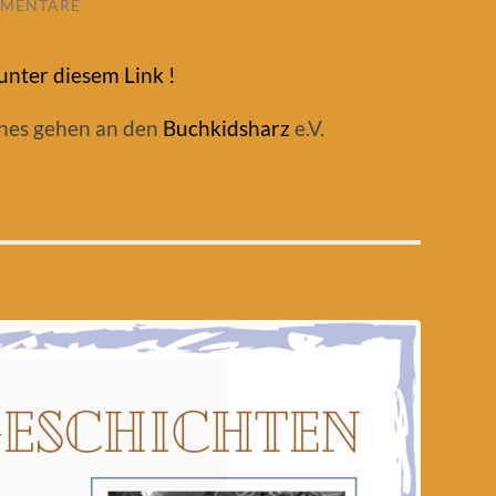
MMENTARE
unter diesem Link !
hes gehen an den
Buchkidsharz
e.V.