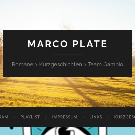
MARCO PLATE
Romane > Kurzgeschichten > Team Gambio
RAM
PLAYLIST
IMPRESSUM
LINKS
KURZGES