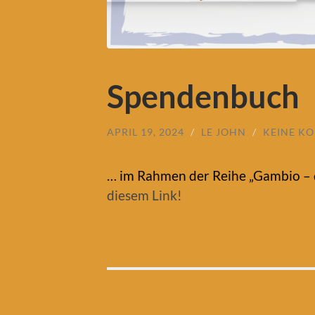
Spendenbuch
APRIL 19, 2024
/
LE JOHN
/
KEINE K
… im Rahmen der Reihe „Gambio – d
diesem Link!