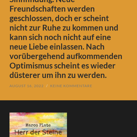
Freundschaften werden
geschlossen, doch er scheint
nicht zur Ruhe zu kommen und
kann sich noch nicht auf eine
neue Liebe einlassen. Nach
vorübergehend aufkommenden
Optimismus scheint es wieder
düsterer um ihn zu werden.
AUGUST 16, 2022
/
KEINE KOMMENTARE