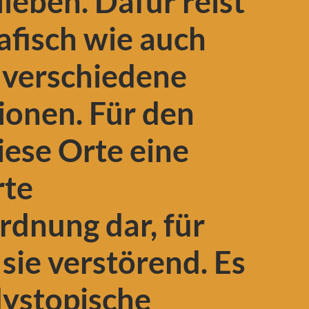
lieben. Dafür reist
afisch wie auch
dverschiedene
onen. Für den
iese Orte eine
te
rdnung dar, für
sie verstörend. Es
dystopische