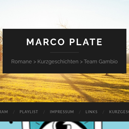
MARCO PLATE
Romane > Kurzgeschichten > Team Gambio
RAM
PLAYLIST
IMPRESSUM
LINKS
KURZGES