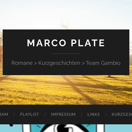
MARCO PLATE
Romane > Kurzgeschichten > Team Gambio
RAM
PLAYLIST
IMPRESSUM
LINKS
KURZGES